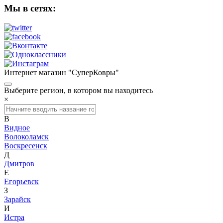
Мы в сетях:
Интернет магазин "СуперКовры"
Выберите регион, в котором вы находитесь
×
В
Видное
Волоколамск
Воскресенск
Д
Дмитров
Е
Егорьевск
З
Зарайск
И
Истра