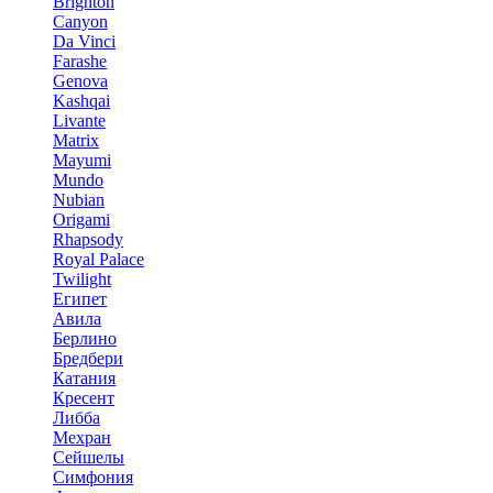
Brighton
Canyon
Da Vinci
Farashe
Genova
Kashqai
Livante
Matrix
Mayumi
Mundo
Nubian
Origami
Rhapsody
Royal Palace
Twilight
Египет
Авила
Берлино
Бредбери
Катания
Кресент
Либба
Мехран
Сейшелы
Симфония