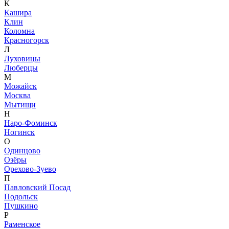
К
Кашира
Клин
Коломна
Красногорск
Л
Луховицы
Люберцы
М
Можайск
Москва
Мытищи
Н
Наро-Фоминск
Ногинск
О
Одинцово
Озёры
Орехово-Зуево
П
Павловский Посад
Подольск
Пушкино
Р
Раменское