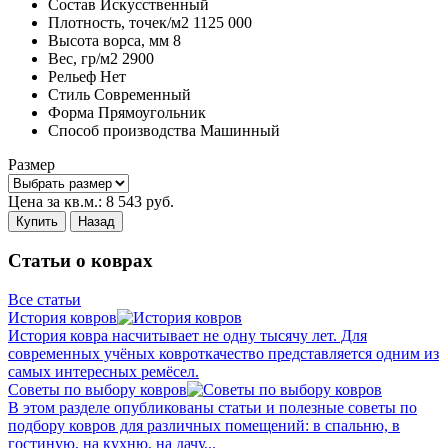
Состав
Искусственный
Плотность,
точек/м2
1125 000
Высота ворса,
мм
8
Вес,
гр/м2
2900
Рельеф
Нет
Стиль
Современный
Форма
Прямоугольник
Способ производства
Машинный
Размер
Цена за кв.м.:
8 543
руб.
Купить
Назад
Статьи о коврах
Все статьи
История ковров
История ковра насчитывает не одну тысячу лет. Для
современных учёных ковроткачество представляется одним из
самых интересных ремёсел.
Советы по выбору ковров
В этом разделе опубликованы статьи и полезные советы по
подбору ковров для различных помещений: в спальню, в
гостиную, на кухню, на дачу...