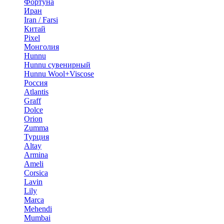
Фортуна
Иран
Iran / Farsi
Китай
Pixel
Монголия
Hunnu
Hunnu сувенирный
Hunnu Wool+Viscose
Россия
Atlantis
Graff
Dolce
Orion
Zumma
Турция
Altay
Armina
Ameli
Corsica
Lavin
Lily
Marca
Mehendi
Mumbai