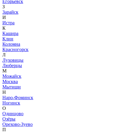
Егорьевск
З
Зарайск
И
Истра
К
Кашира
Клин
Коломна
Красногорск
Л
Луховицы
Люберцы
М
Можайск
Москва
Мытищи
Н
Наро-Фоминск
Ногинск
О
Одинцово
Озёры
Орехово-Зуево
П