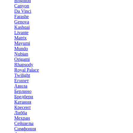
Brighton
Canyon
Da Vinci
Farashe
Genova
Kashqai
Livante
Matrix
Mayumi
Mundo
Nubian
Origami
Rhapsody
Royal Palace
Twilight
Египет
Авила
Берлино
Бредбери
Катания
Кресент
Либба
Мехран
Сейшелы
Симфония