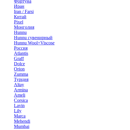
Фортуна
Иран
Iran / Farsi
Китай
Pixel
Монголия
Hunnu
Hunnu сувенирный
Hunnu Wool+Viscose
Россия
Atlantis
Graff
Dolce
Orion
Zumma
Турция
Altay
Armina
Ameli
Corsica
Lavin
Lily
Marca
Mehendi
Mumbai