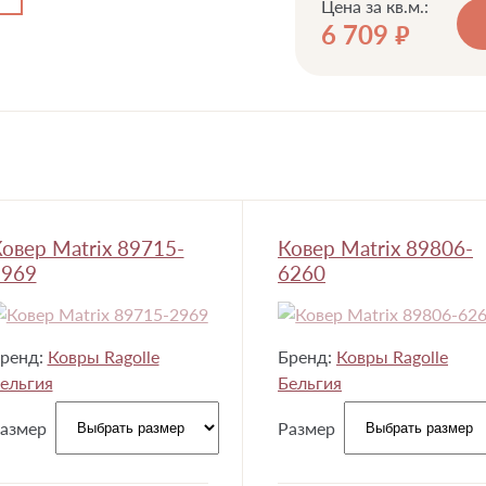
Цена за кв.м.:
6 709
руб.
овер Matrix 89715-
Ковер Matrix 89806-
2969
6260
ренд:
Ковры Ragolle
Бренд:
Ковры Ragolle
ельгия
Бельгия
азмер
Размер