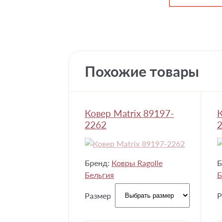
Похожие товары
Ковер Matrix 89197-
К
2262
Бренд:
Ковры Ragolle
Б
Бельгия
Б
Размер
Р