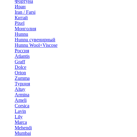
Фортуна
Иран
Iran / Farsi
Китай
Pixel
Монголия
Hunnu
Hunnu сувенирный
Hunnu Wool+Viscose
Россия
Atlantis
Graff
Dolce
Orion
Zumma
Турция
Altay
Armina
Ameli
Corsica
Lavin
Lily
Marca
Mehendi
Mumbai