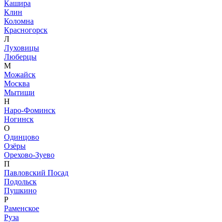
Кашира
Клин
Коломна
Красногорск
Л
Луховицы
Люберцы
М
Можайск
Москва
Мытищи
Н
Наро-Фоминск
Ногинск
О
Одинцово
Озёры
Орехово-Зуево
П
Павловский Посад
Подольск
Пушкино
Р
Раменское
Руза