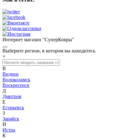
Интернет магазин "СуперКовры"
Выберите регион, в котором вы находитесь
×
В
Видное
Волоколамск
Воскресенск
Д
Дмитров
Е
Егорьевск
З
Зарайск
И
Истра
К