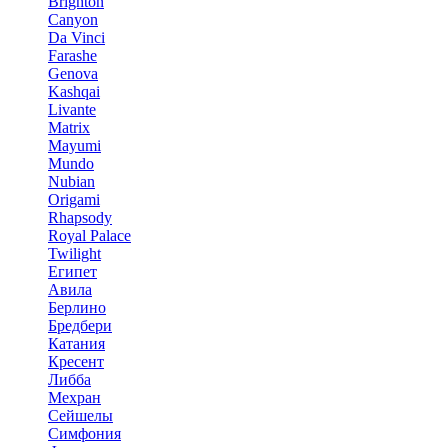
Brighton
Canyon
Da Vinci
Farashe
Genova
Kashqai
Livante
Matrix
Mayumi
Mundo
Nubian
Origami
Rhapsody
Royal Palace
Twilight
Египет
Авила
Берлино
Бредбери
Катания
Кресент
Либба
Мехран
Сейшелы
Симфония