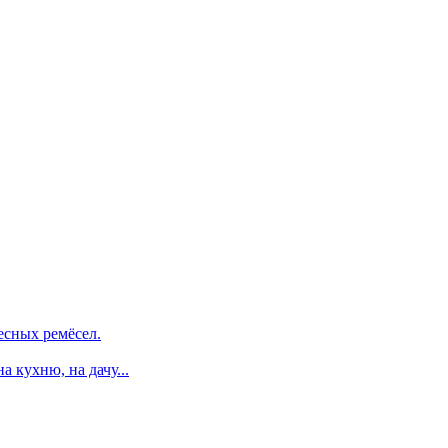
есных ремёсел.
 кухню, на дачу...