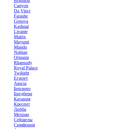
Brighton
Canyon
Da Vinci
Farashe
Genova
Kashqai
Livante
Matrix
Mayumi
Mundo
Nubian
Origami
Rhapsody
Royal Palace
Twilight
Египет
Авила
Берлино
Бредбери
Катания
Кресент
Либба
Мехран
Сейшелы
Симфония