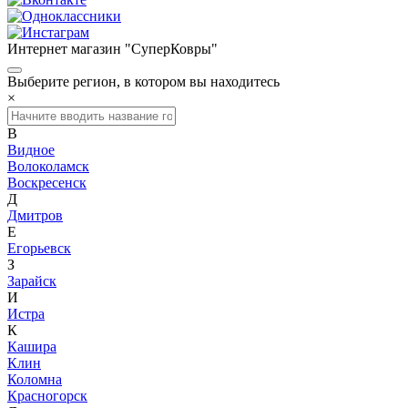
Интернет магазин "СуперКовры"
Выберите регион, в котором вы находитесь
×
В
Видное
Волоколамск
Воскресенск
Д
Дмитров
Е
Егорьевск
З
Зарайск
И
Истра
К
Кашира
Клин
Коломна
Красногорск