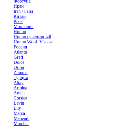
Фортуна
Иран
Iran / Farsi
Китай
Pixel
Монголия
Hunnu
Hunnu сувенирный
Hunnu Wool+Viscose
Россия
Atlantis
Graff
Dolce
Orion
Zumma
Турция
Altay
Armina
Ameli
Corsica
Lavin
Lily
Marca
Mehendi
Mumbai