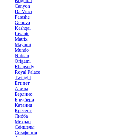
Brighton
Canyon
Da Vinci
Farashe
Genova
Kashqai
Livante
Matrix
Mayumi
Mundo
Nubian
Origami
Rhapsody
Royal Palace
Twilight
Египет
Авила
Берлино
Бредбери
Катания
Кресент
Либба
Мехран
Сейшелы
Симфония