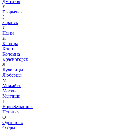
Дмитров
Е
Егорьевск
З
Зарайск
И
Истра
К
Кашира
Клин
Коломна
Красногорск
Л
Луховицы
Люберцы
М
Можайск
Москва
Мытищи
Н
Наро-Фоминск
Ногинск
О
Одинцово
Озёры