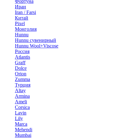
Фортуна
Иран
Iran / Farsi
Китай
Pixel
Монголия
Hunnu
Hunnu сувенирный
Hunnu Wool+Viscose
Россия
Atlantis
Graff
Dolce
Orion
Zumma
Турция
Altay
Armina
Ameli
Corsica
Lavin
Lily
Marca
Mehendi
Mumbai