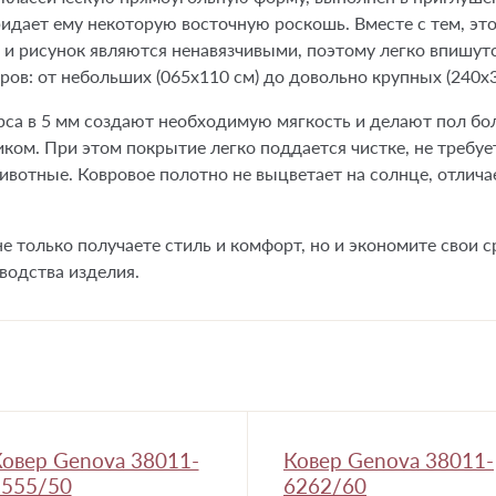
идает ему некоторую восточную роскошь. Вместе с тем, это
 и рисунок являются ненавязчивыми, поэтому легко впишутс
ов: от небольших (065x110 см) до довольно крупных (240x3
рса в 5 мм создают необходимую мягкость и делают пол бо
иком. При этом покрытие легко поддается чистке, не требу
вотные. Ковровое полотно не выцветает на солнце, отлича
е только получаете стиль и комфорт, но и экономите свои ср
водства изделия.
овер Genova 38011-
Ковер Genova 38011-
5555/50
6262/60