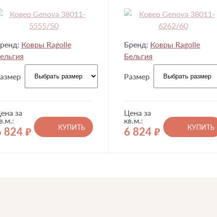
ренд:
Ковры Ragolle
Бренд:
Ковры Ragolle
ельгия
Бельгия
азмер
Размер
ена за
Цена за
в.м.:
кв.м.:
КУПИТЬ
КУПИТЬ
6 824
6 824
руб.
руб.