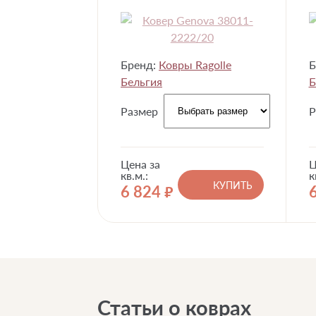
Бренд:
Ковры Ragolle
Б
Бельгия
Б
Размер
Р
Цена за
Ц
кв.м.:
к
КУПИТЬ
6 824
руб.
Статьи о коврах