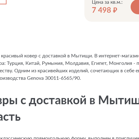
Цена за кв.м.:
7 498
руб.
 красивый ковер с доставкой в Мытищи. В интернет-магазин
а: Турция, Китай, Румыния, Молдавия, Египет, Монголия - 
честву. Одним из красивейших изделий, сочетающих в себе 
роизводства Genova 30011-6565/90.
ры с доставкой в Мытищ
асть
т классическую прямоугольную форму, выполнен в приглушен