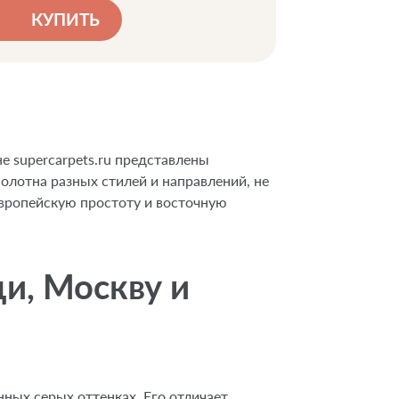
КУПИТЬ
е supercarpets.ru представлены
полотна разных стилей и направлений, не
европейскую простоту и восточную
и, Москву и
ных серых оттенках. Его отличает