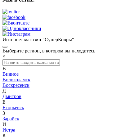
Интернет магазин "СуперКовры"
Выберите регион, в котором вы находитесь
×
В
Видное
Волоколамск
Воскресенск
Д
Дмитров
Е
Егорьевск
З
Зарайск
И
Истра
К