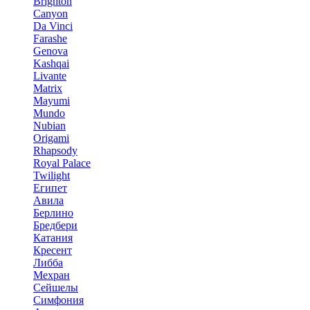
Brighton
Canyon
Da Vinci
Farashe
Genova
Kashqai
Livante
Matrix
Mayumi
Mundo
Nubian
Origami
Rhapsody
Royal Palace
Twilight
Египет
Авила
Берлино
Бредбери
Катания
Кресент
Либба
Мехран
Сейшелы
Симфония