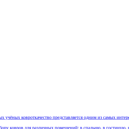
ых учёных ковроткачество представляется одним из самых интер
ору ковров для различных помещений: в спальню, в гостиную, на