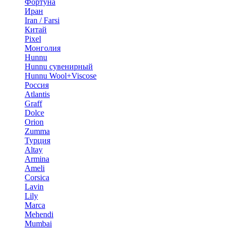
Фортуна
Иран
Iran / Farsi
Китай
Pixel
Монголия
Hunnu
Hunnu сувенирный
Hunnu Wool+Viscose
Россия
Atlantis
Graff
Dolce
Orion
Zumma
Турция
Altay
Armina
Ameli
Corsica
Lavin
Lily
Marca
Mehendi
Mumbai