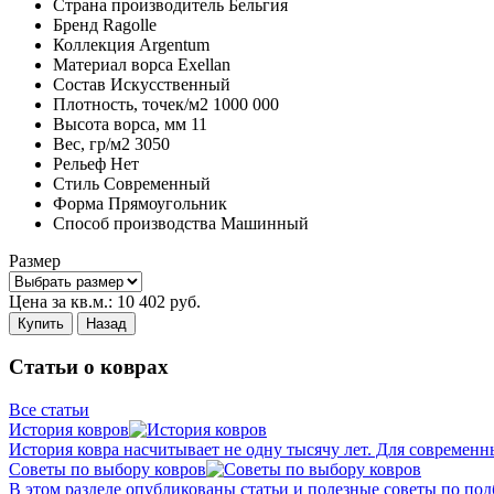
Страна производитель
Бельгия
Бренд
Ragolle
Коллекция
Argentum
Материал ворса
Exellan
Состав
Искусственный
Плотность,
точек/м2
1000 000
Высота ворса,
мм
11
Вес,
гр/м2
3050
Рельеф
Нет
Стиль
Современный
Форма
Прямоугольник
Способ производства
Машинный
Размер
Цена за кв.м.:
10 402
руб.
Купить
Назад
Статьи о коврах
Все статьи
История ковров
История ковра насчитывает не одну тысячу лет. Для современн
Советы по выбору ковров
В этом разделе опубликованы статьи и полезные советы по подб