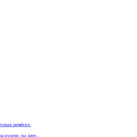
есных ремёсел.
 кухню, на дачу...