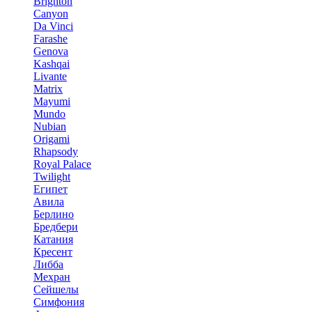
Brighton
Canyon
Da Vinci
Farashe
Genova
Kashqai
Livante
Matrix
Mayumi
Mundo
Nubian
Origami
Rhapsody
Royal Palace
Twilight
Египет
Авила
Берлино
Бредбери
Катания
Кресент
Либба
Мехран
Сейшелы
Симфония