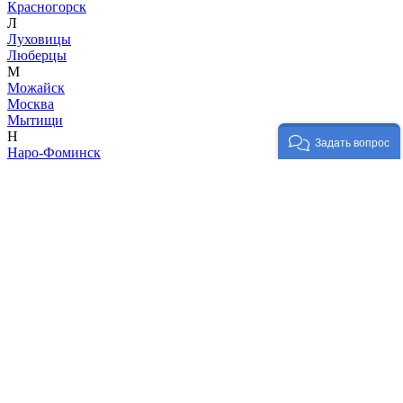
Красногорск
Л
Луховицы
Люберцы
М
Можайск
Москва
Мытищи
Н
Задать вопрос
Наро-Фоминск
Ногинск
О
Одинцово
Озёры
Орехово-Зуево
П
Павловский Посад
Подольск
Пушкино
Р
Раменское
Руза
С
Сергиев Посад
Серпухов