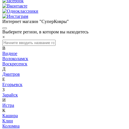
Интернет магазин "СуперКовры"
Выберите регион, в котором вы находитесь
×
В
Видное
Волоколамск
Воскресенск
Д
Дмитров
Е
Егорьевск
З
Зарайск
И
Истра
К
Кашира
Клин
Коломна