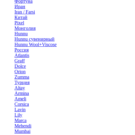
Фортуна
Иран
Iran / Farsi
Китай
Pixel
Монголия
Hunnu
Hunnu сувенирный
Hunnu Wool+Viscose
Россия
Atlantis
Graff
Dolce
Orion
Zumma
Турция
Altay
Armina
Ameli
Corsica
Lavin
Lily
Marca
Mehendi
Mumbai