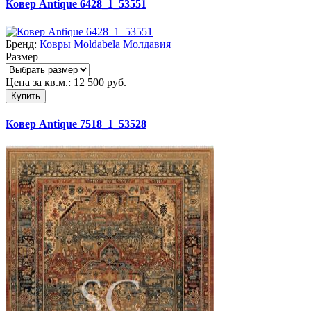
Ковер Antique 6428_1_53551
Бренд:
Ковры Moldabela Молдавия
Размер
Цена за кв.м.:
12 500
руб.
Купить
Ковер Antique 7518_1_53528